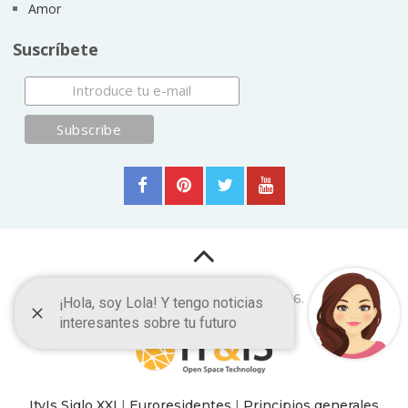
Amor
Suscríbete
Esoterismo
Copyright © 2026.
ItyIs Siglo XXI
|
Euroresidentes
|
Principios generales