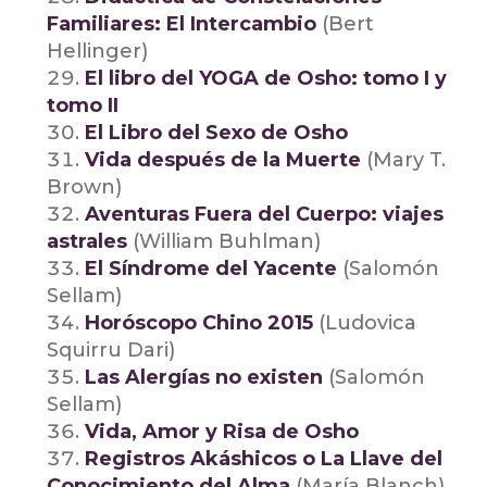
Familiares: El Intercambio
(Bert
Hellinger)
El libro del YOGA de Osho: tomo I y
tomo II
El Libro del Sexo de Osho
Vida después de la Muerte
(Mary T.
Brown)
Aventuras Fuera del Cuerpo: viajes
astrales
(William Buhlman)
El Síndrome del Yacente
(Salomón
Sellam)
Horóscopo Chino 2015
(Ludovica
Squirru Dari)
Las Alergías no existen
(Salomón
Sellam)
Vida, Amor y Risa de Osho
Registros Akáshicos o La Llave del
Conocimiento del Alma
(María Blanch)