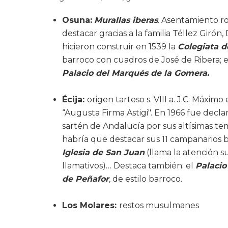
Osuna:
Murallas iberas
. Asentamiento ro
destacar gracias a la familia Téllez Giró
hicieron construir en 1539 la
Colegiata d
barroco con cuadros de José de Ribera; 
Palacio del Marqués de la Gomera.
Écija:
origen tarteso s. VIII a. J.C. Máxim
“Augusta Firma Astigi". En 1966 fue decla
sartén de Andalucía por sus altísimas t
habría que destacar sus 11 campanarios ba
Iglesia de San Juan
(llama la atención s
llamativos)… Destaca también: el
Palacio
de Peñafor
, de estilo barroco.
Los Molares:
restos musulmanes