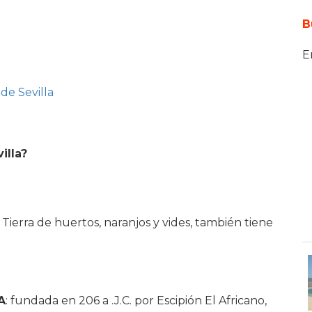
B
E
de Sevilla
illa?
a. Tierra de huertos, naranjos y vides, también tiene
A
: fundada en 206 a .J.C. por Escipión El Africano,