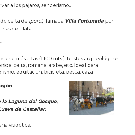
ar a los pájaros, senderismo...
ado celta de
Iporci,
llamada
Villa Fortunada
por
inas de plata.
r
cho más altas (1.100 mts.). Restos arqueológicos
fenicia, celta, romana, árabe, etc. Ideal para
mo, equitación, bicicleta, pesca, caza...
magón
.
e la Laguna del Gosque
,
ueva de Castellar.
ana visigótica.