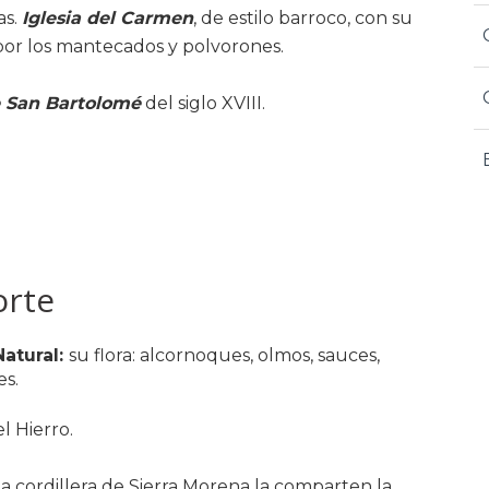
s.
Iglesia del Carmen
, de estilo barroco, con su
por los mantecados y polvorones.
e San Bartolomé
del siglo XVIII.
orte
Natural:
su flora: alcornoques, olmos, sauces,
es.
l Hierro.
la cordillera de Sierra Morena la comparten la