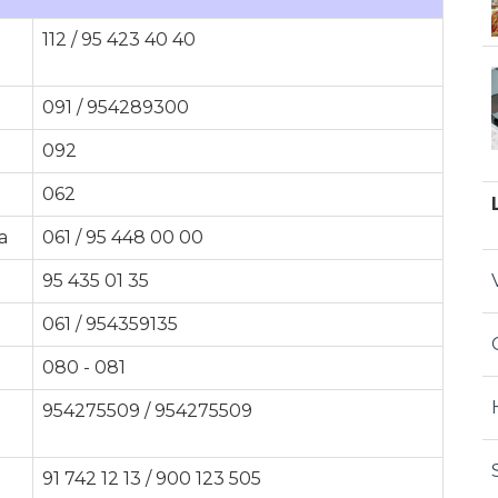
112 / 95 423 40 40
091 / 954289300
092
062
a
061 / 95 448 00 00
95 435 01 35
061 / 954359135
080 - 081
954275509 / 954275509
91 742 12 13 / 900 123 505