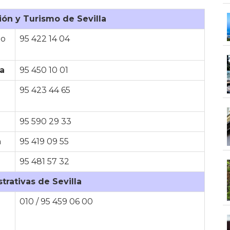
ión y Turismo de Sevilla
mo
95 422 14 04
la
95 450 10 01
95 423 44 65
95 590 29 33
a
95 419 09 55
95 481 57 32
trativas de Sevilla
010 / 95 459 06 00