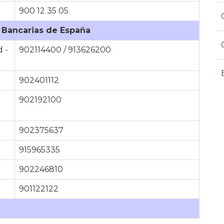
900 12 35 05
 Bancarias de España
d -
902114400 / 913626200
902401112
902192100
902375637
915965335
902246810
901122122