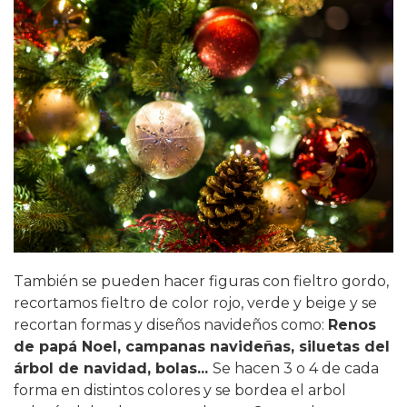
También se pueden hacer figuras con fieltro gordo,
recortamos fieltro de color rojo, verde y beige y se
recortan formas y diseños navideños como:
Renos
de papá Noel, campanas navideñas, siluetas del
árbol de navidad, bolas...
Se hacen 3 o 4 de cada
forma en distintos colores y se bordea el arbol