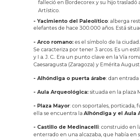
falleció en Bordecorex y su hijo trasladó
Artístico.
- Yacimiento del Paleolítico
: alberga res
elefantes de hace 300.000 años. Está situad
- Arco romano:
es el símbolo de la ciudad
Se caracteriza por tener 3 arcos. Es un esti
y I a. J. C.. Era un punto clave en la Vía ro
Caesaragusta (Zaragoza) y Emérita Augusta
- Alhóndiga o puerta árabe
: dan entrada 
- Aula Arqueológica:
situada en la plaza 
- Plaza Mayor
: con soportales, porticada,
ella se encuentra la
Alhóndiga y el Aula 
- Castillo de Medinacelli
: construido en
enterrado en una alcazaba, que había en s