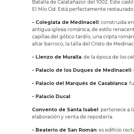
Batalla de Calatañazor del 1002. Este cast
El Mío Cid. Está perfectamente restaurado
- Colegiata de Medinaceli
: construida en
antigua iglesia románica, de estilo renacen
capillas del gótico tardío, una cripta románic
altar barroco, la talla del Cristo de Medinacel
- Lienzo de Muralla
: de la época de los ce
- Palacio de los Duques de Medinaceli
:
- Palacio del Marqués de Casablanca
: f
- Palacio Ducal
:
Convento de Santa Isabel
: pertenece a l
elaboración y venta de repostería.
- Beaterio de San Román
: es edificio re