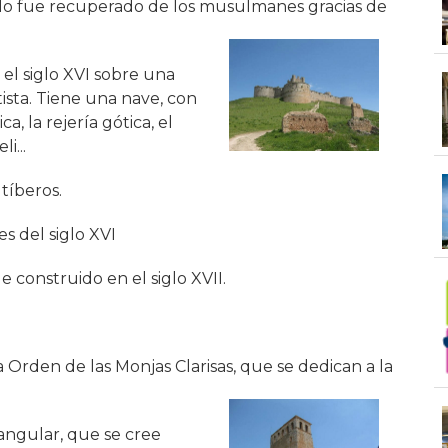
illo fue recuperado de los musulmanes gracias de
.
 el siglo XVI sobre una
tista. Tiene una nave, con
a, la rejería gótica, el
i...
ltíberos.
 es del siglo XVI
ue construido en el siglo XVII.
a Orden de las Monjas Clarisas, que se dedican a la
ctangular, que se cree