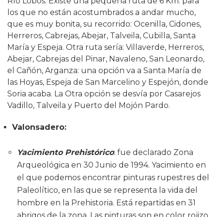
Río Lobos. Existe una pequeña ruta de 6 Km. para
los que no están acostumbrados a andar mucho,
que es muy bonita, su recorrido: Ocenilla, Cidones,
Herreros, Cabrejas, Abejar, Talveila, Cubilla, Santa
María y Espeja. Otra ruta sería: Villaverde, Herreros,
Abejar, Cabrejas del Pinar, Navaleno, San Leonardo,
el Cañón, Arganza: una opción va a Santa María de
las Hoyas, Espeja de San Marcelino y Espejón, donde
Soria acaba. La Otra opción se desvía por Casarejos
Vadillo, Talveila y Puerto del Mojón Pardo.
Valonsadero:
Yacimiento Prehistórico
: fue declarado Zona
Arqueológica en 30 Junio de 1994. Yacimiento en
el que podemos encontrar pinturas rupestres del
Paleolítico, en las que se representa la vida del
hombre en la Prehistoria. Está repartidas en 31
abrigos de la zona. Las pinturas son en color rojizo