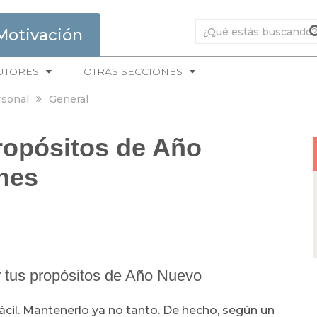
Motivación
UTORES
OTRAS SECCIONES
rsonal
General
ropósitos de Año
nes
r tus propósitos de Año Nuevo
cil. Mantenerlo ya no tanto. De hecho, según un