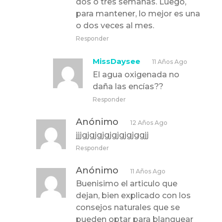
dos o tres semanas. Luego,
para mantener, lo mejor es una
o dos veces al mes.
Responder
MissDaysee
11 Años Ago
El agua oxigenada no
daña las encías??
Responder
Anónimo
12 Años Ago
jjjgjgjgjgjgjgjgjggjj
Responder
Anónimo
11 Años Ago
Buenisimo el articulo que
dejan, bien explicado con los
consejos naturales que se
pueden optar para blanquear