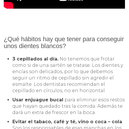
¿Qué hábitos hay que tener para conseguir
unos dientes blancos?
3 cepillados al día.
No tenemos que frotar
como si de una sartén se tratase. Los dientes y
encías son delicados, por lo que debemos
seguir un ritmo de cepillado sin agredir el
esmalte. Los dentistas recomiendan el
cepillado en círculos, no en horizontal.
Usar enjuague bucal
para eliminar esos restos
que hayan quedado tras la comida. Además te
dará un extra de frescor en la boca.
Evitar el tabaco, café y té, vino o coca – cola
.
Son los responsables de esas manchas en los