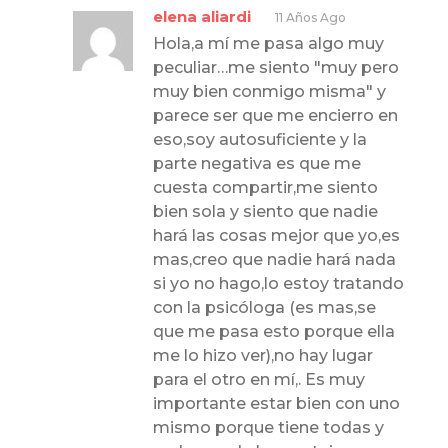
elena aliardi
11 Años Ago
Hola,a mí me pasa algo muy
peculiar…me siento "muy pero
muy bien conmigo misma" y
parece ser que me encierro en
eso,soy autosuficiente y la
parte negativa es que me
cuesta compartir,me siento
bien sola y siento que nadie
hará las cosas mejor que yo,es
mas,creo que nadie hará nada
si yo no hago,lo estoy tratando
con la psicóloga (es mas,se
que me pasa esto porque ella
me lo hizo ver),no hay lugar
para el otro en mí,. Es muy
importante estar bien con uno
mismo porque tiene todas y