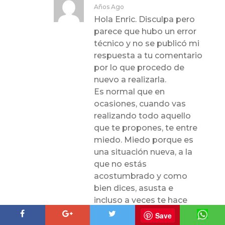
Años Ago
Hola Enric. Disculpa pero
parece que hubo un error
técnico y no se publicó mi
respuesta a tu comentario
por lo que procedo de
nuevo a realizarla.
Es normal que en
ocasiones, cuando vas
realizando todo aquello
que te propones, te entre
miedo. Miedo porque es
una situación nueva, a la
que no estás
acostumbrado y como
bien dices, asusta e
incluso a veces te hace
sentir raro, mal….Eso es
Save
porque no estás