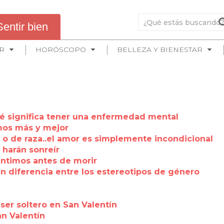
Sentir bien
R
HORÓSCOPO
BELLEZA Y BIENESTAR
ué significa tener una enfermedad mental
emos más y mejor
 o de raza..el amor es simplemente incondicional
 harán sonreír
entimos antes de morir
an diferencia entre los estereotipos de género
ser soltero en San Valentín
an Valentín