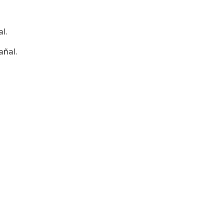
l.
añal.