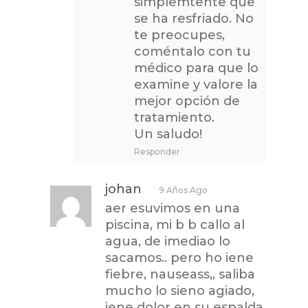
simplemtente que
se ha resfriado. No
te preocupes,
coméntalo con tu
médico para que lo
examine y valore la
mejor opción de
tratamiento.
Un saludo!
Responder
johan
9 Años Ago
aer esuvimos en una
piscina, mi b b callo al
agua, de imediao lo
sacamos.. pero ho iene
fiebre, nauseass,, saliba
mucho lo sieno agiado,
iene dolor en su espalda..