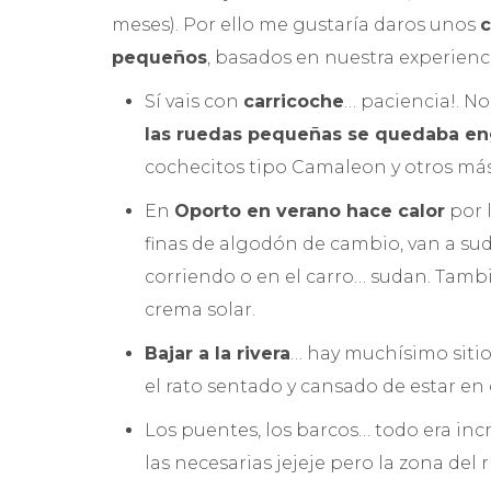
meses). Por ello me gustaría daros unos
c
pequeños
, basados en nuestra experienc
Sí vais con
carricoche
… paciencia!. 
las ruedas pequeñas se quedaba e
cochecitos tipo Camaleon y otros má
En
Oporto en verano hace calor
por 
finas de algodón de cambio, van a sud
corriendo o en el carro… sudan. Tam
crema solar.
Bajar a la rivera
… hay muchísimo sitio
el rato sentado y cansado de estar en 
Los puentes, los barcos… todo era inc
las necesarias jejeje pero la zona del r