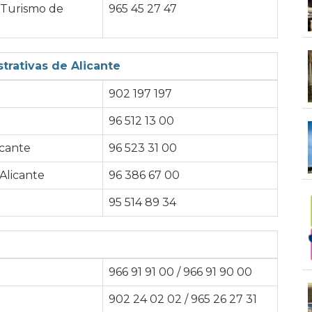
y Turismo de
965 45 27 47
trativas de Alicante
902 197 197
96 512 13 00
icante
96 523 31 00
Alicante
96 386 67 00
95 514 89 34
e
966 91 91 00 / 966 91 90 00
902 24 02 02 / 965 26 27 31