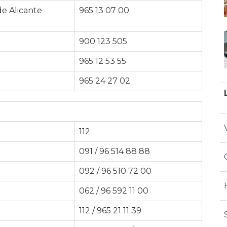
e Alicante
965 13 07 00
900 123 505
965 12 53 55
965 24 27 02
112
091 / 96 514 88 88
092 / 96 510 72 00
062 / 96 592 11 00
112 / 965 21 11 39