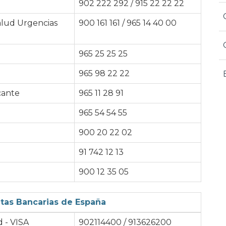
902 222 292 / 915 22 22 22
alud Urgencias
900 161 161 / 965 14 40 00
965 25 25 25
965 98 22 22
cante
965 11 28 91
965 54 54 55
900 20 22 02
91 742 12 13
900 12 35 05
etas Bancarias de España
d - VISA
902114400 / 913626200