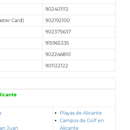
902401112
ster Card)
902192100
902375637
915965335
902246810
901122122
licante
e
Playas de Alicante
Campos de Golf en
San Juan
Alicante