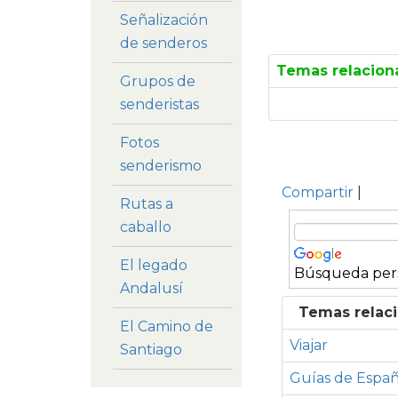
Señalización
de senderos
Temas relacion
Grupos de
senderistas
Fotos
senderismo
Compartir
|
Rutas a
caballo
El legado
Búsqueda per
Andalusí
Temas relacio
El Camino de
Viajar
Santiago
Guías de Espa