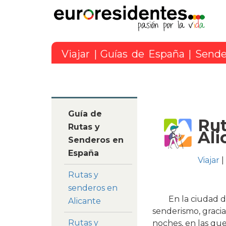
Viajar
|
Guías de España
|
Sende
Guía de
Rut
Rutas y
Ali
Senderos en
España
Viajar
|
Rutas y
senderos en
En la ciudad d
Alicante
senderismo, gracia
Rutas y
noches, en las qu