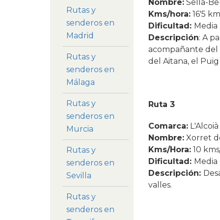
Nombre:
Sella-Be
Rutas y
Kms/hora:
16'5 km
senderos en
Dificultad:
Media
Madrid
Descripción
: A p
acompañante del s
Rutas y
del Aitana, el Pui
senderos en
Málaga
Rutas y
Ruta 3
senderos en
Comarca:
L'Alcoià
Murcia
Nombre:
Xorret de
Kms/Hora:
10 kms
Rutas y
Dificultad:
Media
senderos en
Descripción:
Desa
Sevilla
valles.
Rutas y
senderos en