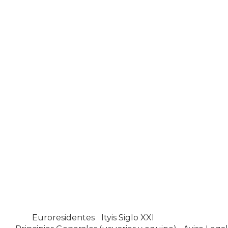
Euroresidentes
|
Ityis Siglo XXI
España, Spain