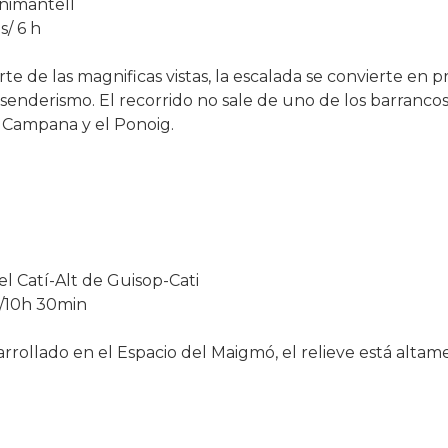
nimantell
s/ 6 h
arte de las magnificas vistas, la escalada se convierte en 
enderismo. El recorrido no sale de uno de los barrancos
g Campana y el Ponoig.
l Catí-Alt de Guisop-Cati
/10h 30min
rrollado en el Espacio del Maigmó, el relieve está alta