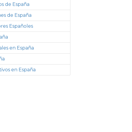
os de España
nes de España
res Españoles
paña
ales en España
ña
ivos en España