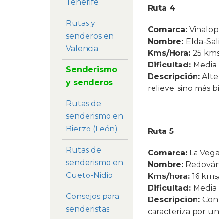
Tenerife
Ruta 4
Rutas y
Comarca:
Vinalop
senderos en
Nombre:
Elda-Sal
Valencia
Kms/Hora:
25 kms
Dificultad:
Media
Senderismo
Descripción:
Alte
y senderos
relieve, sino más b
Rutas de
senderismo en
Bierzo (León)
Ruta 5
Rutas de
Comarca:
La Vega
senderismo en
Nombre:
Redován-
Cueto-Nidio
Kms/hora:
16 kms
Dificultad:
Media
Consejos para
Descripción:
Con 
senderistas
caracteriza por u