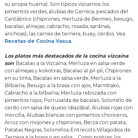
su propia huerta). Son típicos vizcaínos: los
pimientos verdes, alubias de Gernica, pescados del
Cantábrico (chipirones, merluza de Bermeo, besugo,
bacalao, almejas, cabracho, rosada, sardinas,
anchoas), las carnes de ternera, buey, cerdos. Vea
Recetas de Cocina Vasca.
Los platos más destacados de la cocina vizcaína
son
: Bacalao a la Vizcaína, Merluza en salsa verde
con almejas y kokotxas, Bacalao al pil-pil, Chipirones
en su tinta, Bacalao en salsa verde, Merluza a la
Bilbaína, Besugo a la brasa con ajos, Marmitako,
Cabracho a la bilbaína, Merluza rebozada con
pimientos rojos, Porrusalda de bacalao, Solomillo de
cerdo con salsa de queso Idiazábal, Alubias rojas con
morcilla, Alubias blancas con pimientos choriceros,
Arroz con mojones y chipirones, Berza con patata,
Patatas Negras, Solomillos-Entrecots-Villagodios de
Ternera a la brasa o en salsa, …Como postres: los