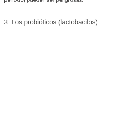
período) pueden ser peligrosas.
3. Los probióticos (lactobacilos)