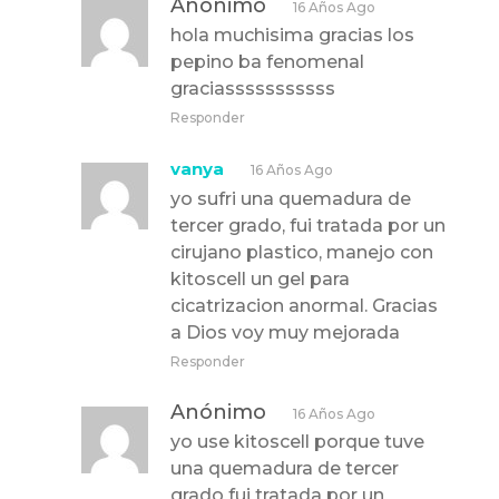
Anónimo
16 Años Ago
hola muchisima gracias los
pepino ba fenomenal
graciasssssssssss
Responder
vanya
16 Años Ago
yo sufri una quemadura de
tercer grado, fui tratada por un
cirujano plastico, manejo con
kitoscell un gel para
cicatrizacion anormal. Gracias
a Dios voy muy mejorada
Responder
Anónimo
16 Años Ago
yo use kitoscell porque tuve
una quemadura de tercer
grado fui tratada por un