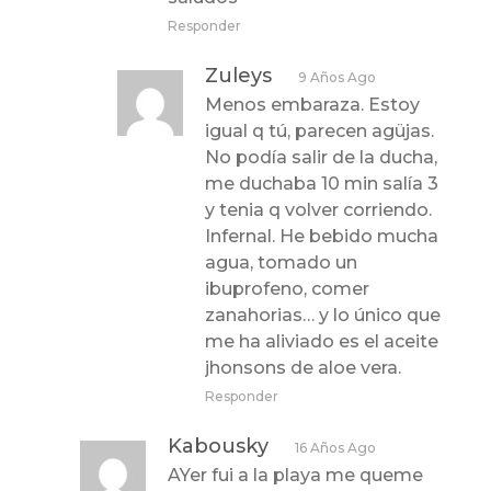
Responder
Zuleys
9 Años Ago
Menos embaraza. Estoy
igual q tú, parecen agüjas.
No podía salir de la ducha,
me duchaba 10 min salía 3
y tenia q volver corriendo.
Infernal. He bebido mucha
agua, tomado un
ibuprofeno, comer
zanahorias… y lo único que
me ha aliviado es el aceite
jhonsons de aloe vera.
Responder
Kabousky
16 Años Ago
AYer fui a la playa me queme