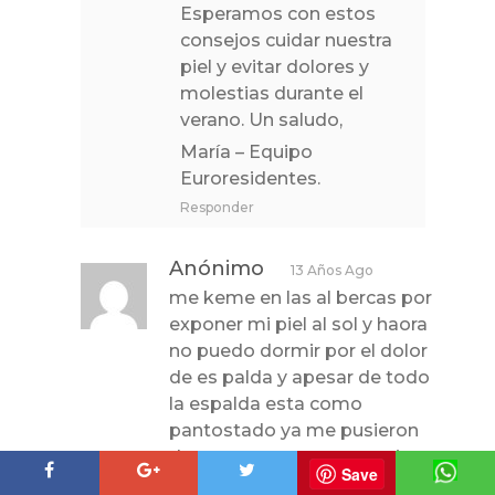
Esperamos con estos
consejos cuidar nuestra
piel y evitar dolores y
molestias durante el
verano. Un saludo,
María – Equipo
Euroresidentes.
Responder
Anónimo
13 Años Ago
me keme en las al bercas por
exponer mi piel al sol y haora
no puedo dormir por el dolor
de es palda y apesar de todo
la espalda esta como
pantostado ya me pusieron
dos cremas y no semequita
Save
que puedo haser paque se me