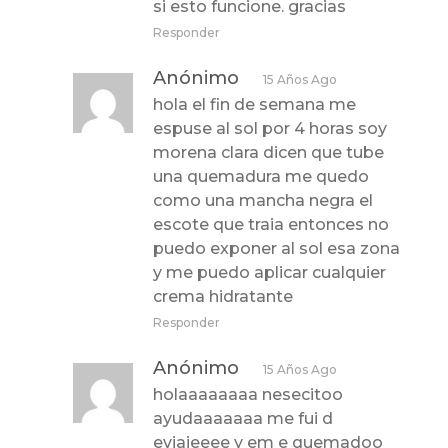
si esto funcione. gracias
Responder
Anónimo
15 Años Ago
hola el fin de semana me
espuse al sol por 4 horas soy
morena clara dicen que tube
una quemadura me quedo
como una mancha negra el
escote que traia entonces no
puedo exponer al sol esa zona
y me puedo aplicar cualquier
crema hidratante
Responder
Anónimo
15 Años Ago
holaaaaaaaa nesecitoo
ayudaaaaaaa me fui d
eviajeeee y em e quemadoo