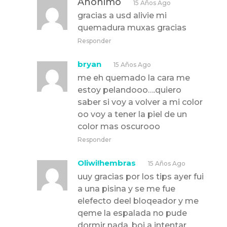
Anónimo
15 Años Ago
gracias a usd alivie mi
quemadura muxas gracias
Responder
bryan
15 Años Ago
me eh quemado la cara me
estoy pelandooo….quiero
saber si voy a volver a mi color
oo voy a tener la piel de un
color mas oscurooo
Responder
Oliwi!hembras
15 Años Ago
uuy gracias por los tips ayer fui
a una pisina y se me fue
elefecto deel bloqeador y me
qeme la espalada no pude
dormir nada, boi a intentar