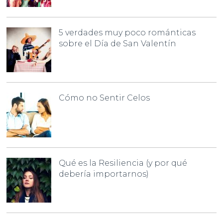
5 verdades muy poco románticas
sobre el Día de San Valentín
Cómo no Sentir Celos
Qué es la Resiliencia (y por qué
debería importarnos)