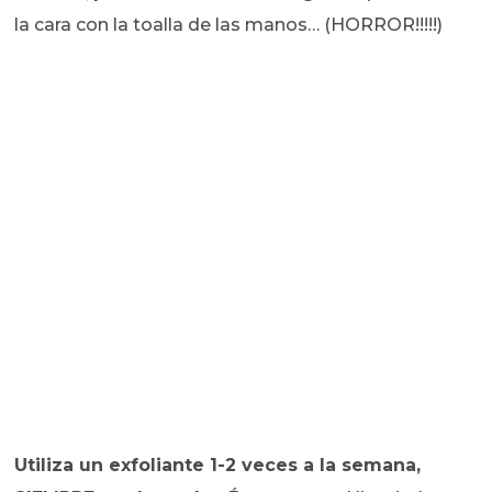
la cara con la toalla de las manos… (HORROR!!!!!)
Utiliza un exfoliante 1-2 veces a la semana,