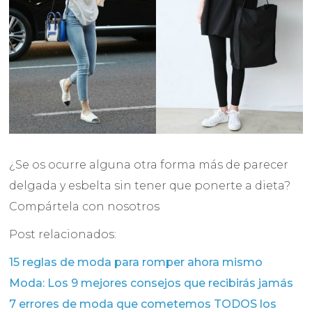
¿Se os ocurre alguna otra forma más de parecer
delgada y esbelta sin tener que ponerte a dieta?
Compártela con nosotros
Post relacionados:
15 reglas de moda para romper ahora mismo
Moda: Los 9 mejores consejos que recibirás jamás
7 errores de moda que cometemos TODOS los