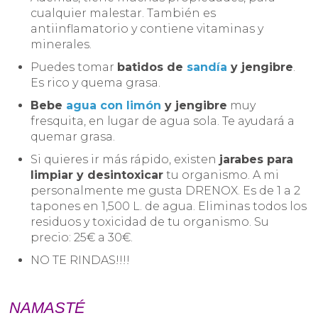
cualquier malestar. También es
antiinflamatorio y contiene vitaminas y
minerales.
Puedes tomar
batidos de
sandía
y jengibre
.
Es rico y quema grasa.
Bebe
agua con limón
y jengibre
muy
fresquita, en lugar de agua sola. Te ayudará a
quemar grasa.
Si quieres ir más rápido, existen
jarabes para
limpiar y desintoxicar
tu organismo. A mi
personalmente me gusta DRENOX. Es de 1 a 2
tapones en 1,500 L. de agua. Eliminas todos los
residuos y toxicidad de tu organismo. Su
precio: 25€ a 30€.
NO TE RINDAS!!!!
NAMASTÉ