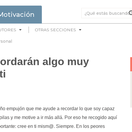
Motivación
UTORES
OTRAS SECCIONES
rsonal
cordarán algo muy
ti
ño empujón que me ayude a recordar lo que soy capaz
pilas y me motive a ir más allá. Por eso he recogido aquí
portante: cree en ti mism@. Siempre. En los peores