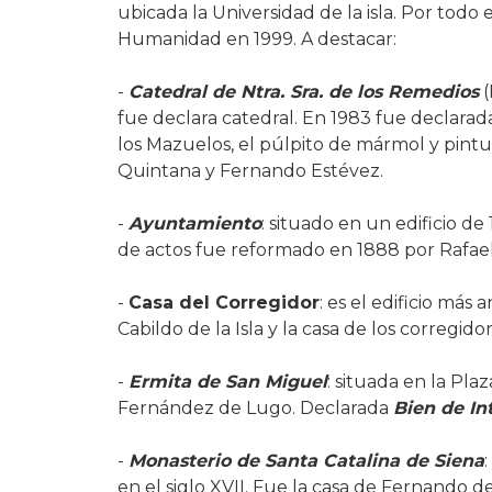
ubicada la Universidad de la isla. Por todo
Humanidad en 1999. A destacar:
-
Catedral de Ntra. Sra. de los Remedios
(
fue declara catedral. En 1983 fue declara
los Mazuelos, el púlpito de mármol y pint
Quintana y Fernando Estévez.
-
Ayuntamiento
: situado en un edificio d
de actos fue reformado en 1888 por Rafael
-
Casa del Corregidor
: es el edificio más 
Cabildo de la Isla y la casa de los corregidor
-
Ermita de San Miguel
: situada en la Pl
Fernández de Lugo. Declarada
Bien de In
-
Monasterio de Santa Catalina de Siena
en el siglo XVII. Fue la casa de Fernando d