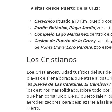
Visitas desde Puerto de la Cruz
:
Garachico
situado a 10 Km., pueblo cos
Jardín Botánico
;
Playa Jardín
, zona d
Complejo Lago Martianez
, centro de 
Casino de Puerto de la Cruz
y sus pla
de Punta Brava;
Loro Parque
,
zoo espec
Los Cristianos
Los Cristianos:
Ciudad turística del sur de
playas de arena dorada, que atrae a los turis
las
playas de Las Caletillas, El Camisón
y 
los destinos más solicitado, sobre todo por
que han construido. De su puerto salen lo
aerodeslizadores, para desplazarse a las is
Hierro.