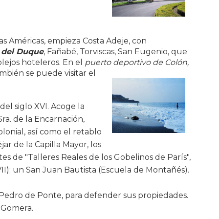
las Américas, empieza Costa Adeje, con
 del Duque
, Fañabé, Torviscas, San Eugenio, que
ejos hoteleros. En el
puerto deportivo de Colón,
mbién se puede visitar el
 del siglo XVI. Acoge la
ra. de la Encarnación,
olonial, así como el retablo
ar de la Capilla Mayor, los
tes de "Talleres Reales de los Gobelinos de París",
II); un San Juan Bautista (Escuela de Montañés).
r Pedro de Ponte, para defender sus propiedades.
 Gomera.