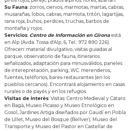
pinos rojos, perejil, prados alpinos, flores, azafrán.
Su Fauna
: zorros, ciervos, marmotas, martas, cabras,
musarañas, lobos, cabras, marmota, tritón, lagartijas,
rana roja, buhos, perdices, truchas, barbos de
montaña y rojos.
Servicios
:
Centro de Información en Girona
está
en Alp (Avda. Tossa d'Alp, 6, Tel.: 972 890 226).
Ofrecen: material divulgativo, visitas guiadas al
parque, observatorio de fauna, itinerarios
señalizados, adaptación para minusválidos, paneles
de interepretación, parking, WC. merenderos,
fuentes, teléfonos, bares-restaurantes (en los
pueblos cercanos). Encontrará alojamiento en casas
rurales o de payés y en los refugios.
Visitas de Interés
: Visitas: Centro Medieval y Cátaro
en Bagà, Museo Picasso y Museo Etnológico en
Gosol, Jardines Artiga diseñados por Gaudí en Pobla
de Lillet, Museo del Bosque (Bellver); Museo del
Transporte y Museo del Pastor en Castellar de