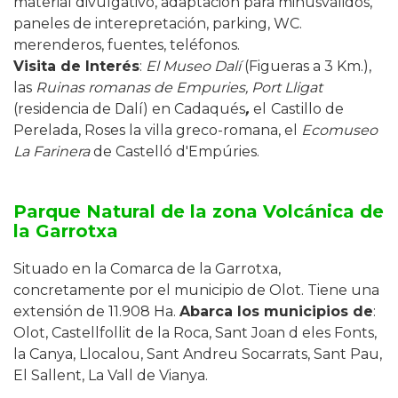
material divulgativo, adaptación para minusválidos,
paneles de interepretación, parking, WC.
merenderos, fuentes, teléfonos.
Visita de Interés
:
El Museo Dalí
(Figueras a 3 Km.),
las
Ruinas romanas de Empuries, Port Lligat
(residencia de Dalí) en Cadaqués
,
el
Castillo de
Perelada, Roses la villa greco-romana, el
Ecomuseo
La Farinera
de Castelló d'Empúries.
Parque Natural de la zona Volcánica de
la Garrotxa
Situado en la Comarca de la Garrotxa,
concretamente por el municipio de Olot. Tiene una
extensión de 11.908 Ha.
Abarca los municipios de
:
Olot, Castellfollit de la Roca, Sant Joan d eles Fonts,
la Canya, Llocalou, Sant Andreu Socarrats, Sant Pau,
El Sallent, La Vall de Vianya.