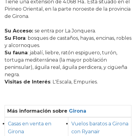
Tiene una extensión de 4.068 Ha.. Está situado en el
Pirineo Oriental, en la parte noroeste de la provincia
de Girona.
Su Acceso
:
se entra por La Jonquera.
Su Flora
:
bosques de castaños, hayas, encinas, robles
y alcornoques.
Su fauna
: jabalí, liebre, ratón espiguero, turón,
tortuga mediterránea (la mayor población
peninsular), águila real, águila perdicera, y cigüeña
negra.
Visitas de Interés
: L'Escala, Empuries.
Más información sobre
Girona
Casas en venta en
Vuelos baratos a Girona
Girona
con Ryanair