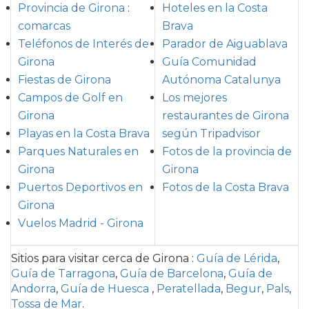
Provincia de Girona
:
Hoteles en la Costa
comarcas
Brava
Teléfonos de Interés de
Parador de Aiguablava
Girona
Guía Comunidad
Fiestas de Girona
Autónoma Catalunya
Campos de Golf en
Los mejores
Girona
restaurantes de Girona
Playas en la Costa Brava
según Tripadvisor
Parques Naturales en
Fotos de la provincia de
Girona
Girona
Puertos Deportivos en
Fotos de la Costa Brava
Girona
Vuelos Madrid - Girona
Sitios para visitar cerca de Girona
:
Guía de Lérida
,
Guía de Tarragona
,
Guía de Barcelona
,
Guía de
Andorra
,
Guía de Huesca
,
Peratellada
,
Begur
,
Pals
,
Tossa de Mar
.