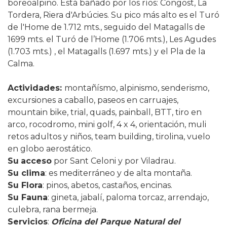
boreoalpino. Está bañado por los ríos: Congost, La
Tordera, Riera d'Arbúcies. Su pico más alto es el Turó
de l'Home de 1.712 mts., seguido del Matagalls de
1699 mts. el Turó de l’Home (1.706 mts.), Les Agudes
(1.703 mts.) , el Matagalls (1.697 mts.) y el Pla de la
Calma.
Actividades:
montañísmo, alpinismo, senderismo,
excursiones a caballo, paseos en carruajes,
mountain bike, trial, quads, painball, BTT, tiro en
arco, rocodromo, mini golf, 4 x 4, orientación, muli
retos adultos y niños, team building, tirolina, vuelo
en globo aerostático.
Su
acceso
por Sant Celoni y por Viladrau.
Su clima
: es mediterráneo y de alta montaña.
Su Flora
:
pinos, abetos, castaños, encinas.
Su Fauna
: gineta, jabalí, paloma torcaz, arrendajo,
culebra, rana bermeja.
Servicios
:
Oficina del Parque Natural del