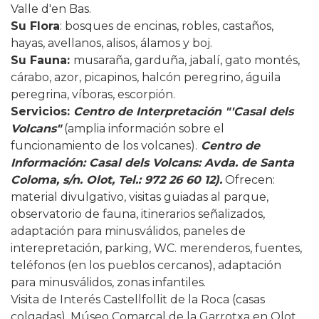
Valle d'en Bas.
Su Flora
: bosques de encinas, robles, castaños,
hayas, avellanos, alisos, álamos y boj.
Su Fauna:
musaraña, garduña, jabalí, gato montés,
cárabo, azor, picapinos, halcón peregrino, águila
peregrina, víboras, escorpión.
Servicios
:
Centro de Interpretación "'Casal dels
Volcans"
(amplia información sobre el
funcionamiento de los volcanes).
Centro de
Información: Casal dels Volcans: Avda. de Santa
Coloma, s/n. Olot, Tel.: 972 26 60 12).
Ofrecen:
material divulgativo, visitas guiadas al parque,
observatorio de fauna, itinerarios señalizados,
adaptación para minusválidos, paneles de
interepretación, parking, WC. merenderos, fuentes,
teléfonos (en los pueblos cercanos), adaptación
para minusválidos, zonas infantiles.
Visita de Interés Castellfollit de la Roca (casas
colgadas). Múseo Comarcal de la Garrotxa en Olot,