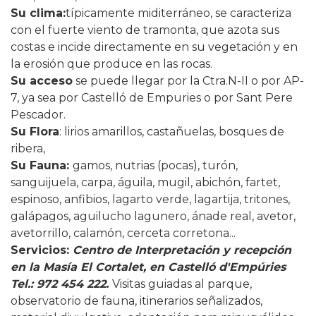
Su clima:
típicamente miditerráneo, se caracteriza
con el fuerte viento de tramonta, que azota sus
costas e incide directamente en su vegetación y en
la erosión que produce en las rocas.
Su acceso
se puede llegar por la Ctra.N-II o por AP-
7, ya sea por Castelló de Empuries o por Sant Pere
Pescador.
Su Flora
: lirios amarillos, castañuelas, bosques de
ribera,
Su Fauna:
gamos, nutrias (pocas), turón,
sanguijuela, carpa, águila, mugil, abichón, fartet,
espinoso, anfibios, lagarto verde, lagartija, tritones,
galápagos, aguilucho lagunero, ánade real, avetor,
avetorrillo, calamón, cerceta corretona...
Servicios
:
Centro de Interpretación y recepción
en la Masía El Cortalet, en Castelló d'Empúries
Tel.: 972 454 222.
Visitas guiadas al parque,
observatorio de fauna, itinerarios señalizados,