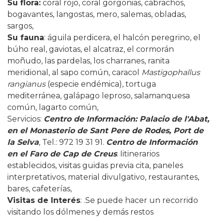
Su flora
:
coral rojo, coral gorgonias, cabrachos,
bogavantes, langostas, mero, salemas, obladas,
sargos,
Su fauna
: águila perdicera, el halcón peregrino, el
búho real, gaviotas, el alcatraz, el cormorán
moñudo, las pardelas, los charranes, ranita
meridional, al sapo común, caracol
Mastigophallus
rangianus
(especie endémica), tortuga
mediterránea, galápago leproso, salamanquesa
común, lagarto común,
Servicios
:
Centro de Información: Palacio de l'Abat,
en el Monasterio de Sant Pere de Rodes, Port de
la Selva
, Tel.: 972 19 31 91.
Centro de Información
en el Faro de Cap de Creus
. Iitinerarios
establecidos, visitas guidas previa cita, paneles
interpretativos, material divulgativo, restaurantes,
bares, cafeterías,
Visitas de Interés
: .Se puede hacer un recorrido
visitando los dólmenes y demás restos