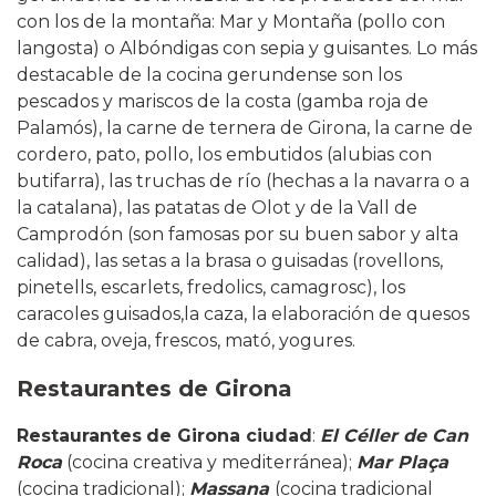
con los de la montaña: Mar y Montaña (pollo con
langosta) o Albóndigas con sepia y guisantes. Lo más
destacable de la cocina gerundense son los
pescados y mariscos de la costa (gamba roja de
Palamós), la carne de ternera de Girona, la carne de
cordero, pato, pollo, los embutidos (alubias con
butifarra), las truchas de río (hechas a la navarra o a
la catalana), las patatas de Olot y de la Vall de
Camprodón (son famosas por su buen sabor y alta
calidad), las setas a la brasa o guisadas (rovellons,
pinetells, escarlets, fredolics, camagrosc), los
caracoles guisados,la caza, la elaboración de quesos
de cabra, oveja, frescos, mató, yogures.
Restaurantes de Girona
Restaurantes
de Girona ciudad
:
El Céller de Can
Roca
(cocina creativa y mediterránea);
Mar Plaça
(cocina tradicional);
Massana
(cocina tradicional