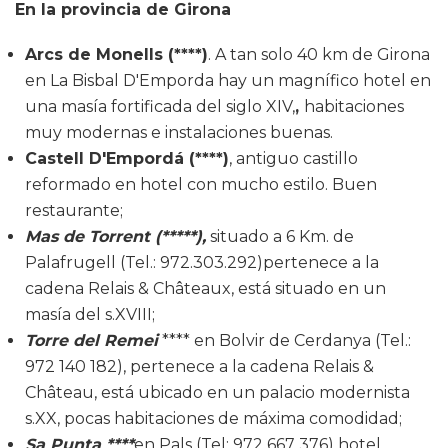
En la provincia de Girona
Arcs de Monells (****)
. A tan solo 40 km de Girona
en La Bisbal D'Emporda hay un magnífico hotel en
una masía fortificada del siglo XIV,
,
habitaciones
muy modernas e instalaciones buenas.
Castell D'Empordá (****)
, antiguo castillo
reformado en hotel con mucho estilo. Buen
restaurante;
Mas de Torrent (*****),
situado a 6 Km. de
Palafrugell (Tel.: 972.303.292)pertenece a la
cadena Relais & Châteaux, está situado en un
masía del s.XVIII;
Torre del Remei
**** en Bolvir de Cerdanya (Tel.:
972 140 182), pertenece a la cadena Relais &
Château, está ubicado en un palacio modernista
s.XX, pocas habitaciones de máxima comodidad;
Sa Punta ****
en Pals (Tel: 972 667 376) hotel