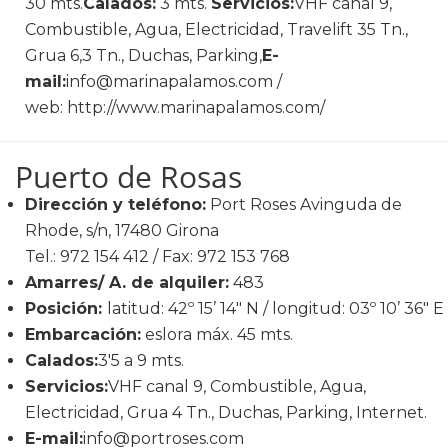
30 mts.
Calados:
3 mts.
Servicios:
VHF canal 9,
Combustible, Agua, Electricidad, Travelift 35 Tn.,
Grua 6,3 Tn., Duchas, Parking,
E-
mail:
info@marinapalamos.com /
web: http://www.marinapalamos.com/
Puerto de Rosas
Dirección y teléfono:
Port Roses Avinguda de
Rhode, s/n, 17480 Girona
Tel.: 972 154 412 / Fax: 972 153 768
Amarres/ A. de alquiler:
483
Posición:
latitud: 42º 15’ 14" N / longitud: 03º 10’ 36" E
Embarcación:
eslora máx. 45 mts.
Calados:
3'5 a 9 mts.
Servicios:
VHF canal 9, Combustible, Agua,
Electricidad, Grua 4 Tn., Duchas, Parking, Internet.
E-mail:
info@portroses.com