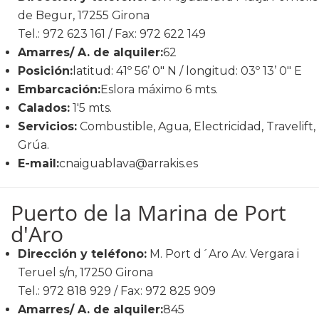
de Begur, 17255 Girona
Tel.: 972 623 161 / Fax: 972 622 149
Amarres/ A. de alquiler:
62
Posición:
latitud: 41º 56’ 0" N / longitud: 03º 13’ 0" E
Embarcación:
Eslora máximo 6 mts.
Calados:
1'5 mts.
Servicios:
Combustible, Agua, Electricidad, Travelift,
Grúa.
E-mail:
cnaiguablava@arrakis.es
Puerto de la Marina de Port
d'Aro
Dirección y teléfono:
M. Port d´Aro Av. Vergara i
Teruel s/n, 17250 Girona
Tel.: 972 818 929 / Fax: 972 825 909
Amarres/ A. de alquiler:
845