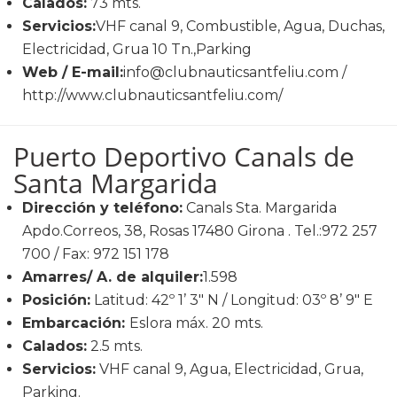
Calados:
73 mts.
Servicios:
VHF canal 9, Combustible, Agua, Duchas,
Electricidad, Grua 10 Tn.,Parking
Web / E-mail:
info@clubnauticsantfeliu.com /
http://www.clubnauticsantfeliu.com/
Puerto Deportivo Canals de
Santa Margarida
Dirección y teléfono:
Canals Sta. Margarida
Apdo.Correos, 38, Rosas 17480 Girona . Tel.:972 257
700 / Fax: 972 151 178
Amarres/ A. de alquiler:
1.598
Posición:
Latitud: 42º 1’ 3" N / Longitud: 03º 8’ 9" E
Embarcación:
Eslora máx. 20 mts.
Calados:
2.5 mts.
Servicios:
VHF canal 9, Agua, Electricidad, Grua,
Parking.