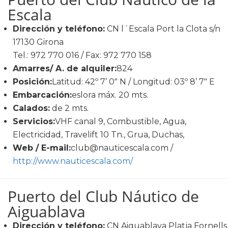
Escala
Dirección y teléfono:
CN l´Escala Port la Clota s/n
17130 Girona
Tel.: 972 770 016 / Fax: 972 770 158
Amarres/ A. de alquiler:
824
Posición:
Latitud: 42º 7’ 0" N / Longitud: 03º 8’ 7" E
Embarcación:
eslora máx. 20 mts.
Calados:
de 2 mts.
Servicios:
VHF canal 9, Combustible, Agua,
Electricidad, Travelift 10 Tn., Grua, Duchas,
Web / E-mail:
club@nauticescala.com /
http://www.nauticescala.com/
Puerto del Club Náutico de
Aiguablava
Dirección y teléfono:
CN Aiguablava Platja Fornells