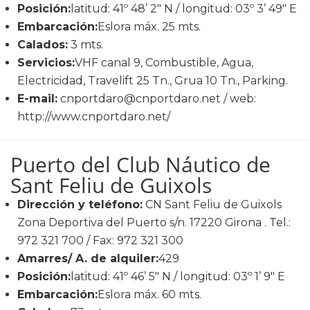
Posición:
latitud: 41º 48’ 2" N / longitud: 03º 3’ 49" E
Embarcación:
Eslora máx. 25 mts.
Calados:
3 mts.
Servicios:
VHF canal 9, Combustible, Agua,
Electricidad, Travelift 25 Tn., Grua 10 Tn., Parking.
E-mail:
cnportdaro@cnportdaro.net / web:
http://www.cnportdaro.net/
Puerto del Club Náutico de
Sant Feliu de Guixols
Dirección y teléfono:
CN Sant Feliu de Guixols
Zona Deportiva del Puerto s/n. 17220 Girona . Tel.:
972 321 700 / Fax: 972 321 300
Amarres/ A. de alquiler:
429
Posición:
latitud: 41º 46’ 5" N / longitud: 03º 1’ 9" E
Embarcación:
Eslora máx. 60 mts.