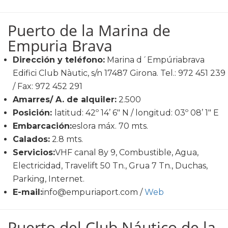
Puerto de la Marina de
Empuria Brava
Dirección y teléfono:
Marina d´Empúriabrava
Edifici Club Nàutic, s/n 17487 Girona. Tel.: 972 451 239
/ Fax: 972 452 291
Amarres/ A. de alquiler:
2.500
Posición:
latitud: 42º 14’ 6" N / longitud: 03º 08’ 1" E
Embarcación:
eslora máx. 70 mts.
Calados:
2.8 mts.
Servicios:
VHF canal 8y 9, Combustible, Agua,
Electricidad, Travelift 50 Tn., Grua 7 Tn., Duchas,
Parking, Internet.
E-mail:
info@empuriaport.com /
Web
Puerto del Club Náutico de la