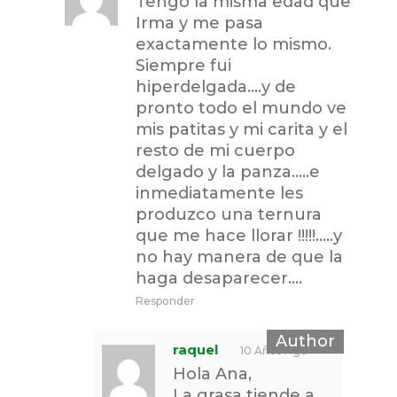
Tengo la misma edad que
Irma y me pasa
exactamente lo mismo.
Siempre fui
hiperdelgada….y de
pronto todo el mundo ve
mis patitas y mi carita y el
resto de mi cuerpo
delgado y la panza…..e
inmediatamente les
produzco una ternura
que me hace llorar !!!!!…..y
no hay manera de que la
haga desaparecer….
Responder
raquel
10 Años Ago
Hola Ana,
La grasa tiende a