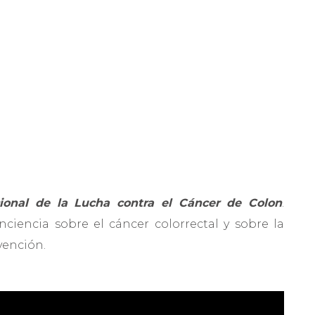
ional de la Lucha contra el Cáncer de Colon
.
ciencia sobre el cáncer colorrectal y sobre la
vención.