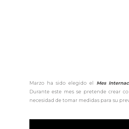
Marzo ha sido elegido el
Mes Internac
Durante este mes se pretende crear con
necesidad de tomar medidas para su pre