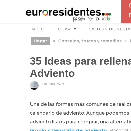
INICIO
HOGAR
SALUD Y BIENESTA
Hogar
Consejos, trucos y remedios
35 Ideas para rellen
Adviento
Lauraserver
Una de las formas más comunes de realiza
calendario de adviento. Aunque podemos e
adviento listos para comprar, una alternat
propio calendario de adviento
.
Hacer el c