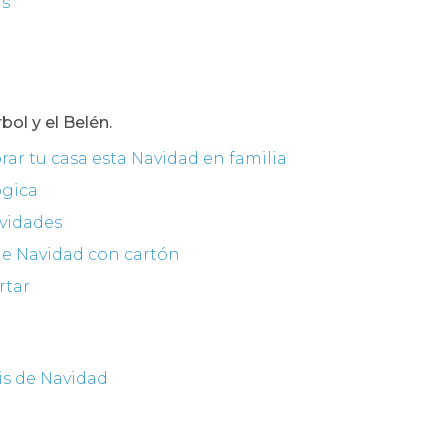
as
bol y el Belén.
orar tu casa esta Navidad en familia
ógica
avidades
 de Navidad con cartón
rtar
is de Navidad