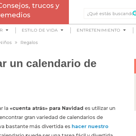
Consejos, trucos y
remedios
R
ESTILO DE VIDA
ENTRETENIMIENTO
Niños
Regalos
ar un calendario de
r la
«cuenta atrás» para Navidad
es utilizar un
ncontrar gran variedad de calendarios de
iva bastante más divertida es
hacer nuestro
alendario puede ser una tarea fácil y divertida,