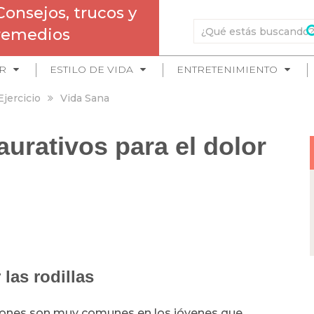
Consejos, trucos y
remedios
R
ESTILO DE VIDA
ENTRETENIMIENTO
Ejercicio
Vida Sana
aurativos para el dolor
 las rodillas
iones son muy comunes en los jóvenes que