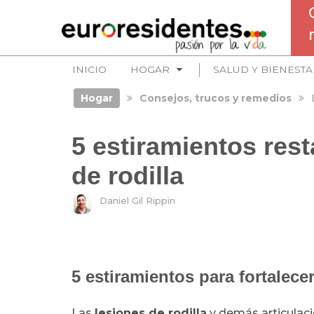
INICIO
HOGAR
SALUD Y BIENESTA
Hogar
Consejos, trucos y remedios
5 estiramientos rest
de rodilla
Daniel Gil Rippin
5 estiramientos para fortalecer
Las
lesiones de rodilla
y demás articulac