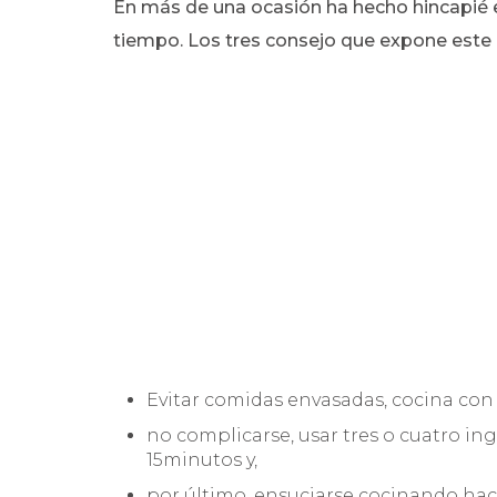
En más de una ocasión ha hecho hincapié e
tiempo. Los tres consejo que expone este 
Evitar comidas envasadas, cocina con 
no complicarse, usar tres o cuatro in
15minutos y,
por último, ensuciarse cocinando hac