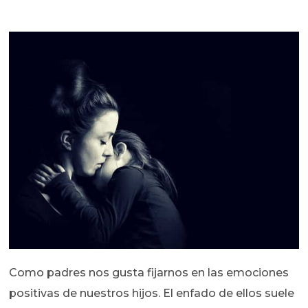
Como padres nos gusta fijarnos en las emociones
positivas de nuestros hijos. El enfado de ellos suele