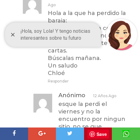
Ago
Hola a la que ha perdido la
baraja:
Yo lo interpretaría como
que te están diciendo que
hoy no debes tirarte las
cartas.
Búscalas mañana.
Un saludo
Chloé
Responder
Anónimo
12 Años Ago
esque la perdi el
viernes y no la
encuentro por ningun
sitio. no se que
hacer..quizas deba
Save