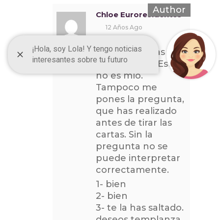
Chloe Euroresidentes
12 Años Ago
Hola brujita:
¿De dónde has
sacado esto? Esto
no es mío.
Tampoco me
pones la pregunta,
que has realizado
antes de tirar las
cartas. Sin la
pregunta no se
puede interpretar
correctamente.
1- bien
2- bien
3- te la has saltado.
deseos templanza