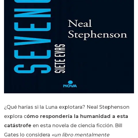
¿Qué harías si la Luna explotara? Neal Stephenson
explora c
ómo respondería la humanidad a esta
catástrofe
en esta novela de ciencia ficción. Bill
Gates lo considera
«un libro mentalmente