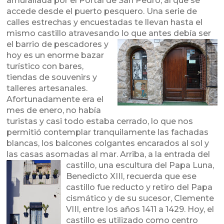
amurallada por el Portal de San Pedro, al que se
accede desde el puerto pesquero. Una serie de
calles estrechas y encuestadas te llevan hasta el
mismo castillo atravesando lo que antes debía ser
el barrio de pescadores y
hoy es un enorme bazar
turístico con bares,
tiendas de souvenirs y
talleres artesanales.
Afortunadamente era el
mes de enero, no había
turistas y casi todo estaba cerrado, lo que nos
permitió contemplar tranquilamente las fachadas
blancas, los balcones colgantes encarados al sol y
las casas asomadas al mar. Arriba, a la entrada del
castillo, una escultura del
Papa Luna,
Benedicto XIII, recuerda que ese
castillo fue reducto y retiro del Papa
cismático y de su sucesor, Clemente
VIII, entre los años 1411 a 1429. Hoy, el
castillo es utilizado como centro