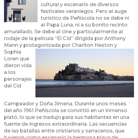
cultural y escenario de diversos
festivales veraniegos. Pero el auge
turístico de Peñíscola no se debe ni
al Papa Luna, ni a su bonito recinto
amurallado. Se debe al cine y particularmente al
rodaje de la película “El Cid” dirigida por Anthony
Mann y protagonizada p
or Charlton Heston y
Sophia
Loren que
dieron vida
a los
personajes
del Cid
Campeador y Doña Jimena. Durante unos meses
del año 1961 Peñiscola se convirtió en un inmenso
plató, lo que se tradujo para sus habitantes en una
fuente de ingresos extraordinaria. Las secuencias
de las batallas entre cristianos y sarracenos, que
tuvieron como escenario la hermosa playa de