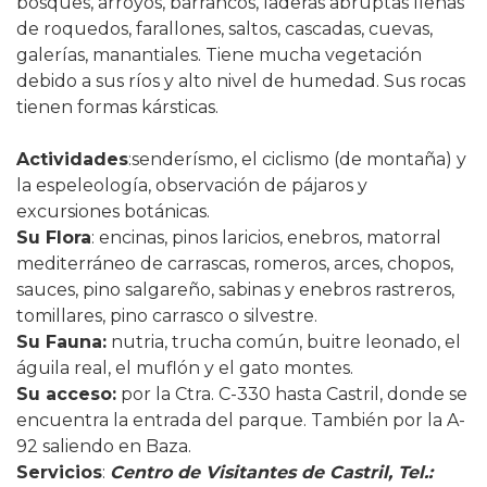
bosques, arroyos, barrancos, laderas abruptas llenas
de roquedos, farallones, saltos, cascadas, cuevas,
galerías, manantiales. Tiene mucha vegetación
debido a sus ríos y alto nivel de humedad. Sus rocas
tienen formas kársticas.
Actividades
:senderísmo, el ciclismo (de montaña) y
la espeleología, observación de pájaros y
excursiones botánicas.
Su Flora
: encinas, pinos laricios, enebros, matorral
mediterráneo de carrascas, romeros, arces, chopos,
sauces, pino salgareño, sabinas y enebros rastreros,
tomillares, pino carrasco o silvestre.
Su Fauna:
nutria, trucha común, buitre leonado, el
águila real, el muflón y el gato montes.
Su acceso:
por la Ctra. C-330 hasta Castril, donde se
encuentra la entrada del parque. También por la A-
92 saliendo en Baza.
Servicios
:
Centro de Visitantes de Castril, Tel.: