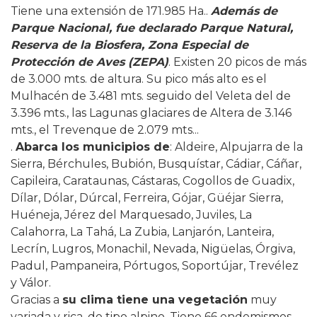
Tiene una extensión de 171.985 Ha..
Además de
Parque Nacional, fue declarado Parque Natural,
Reserva de la Biosfera, Zona Especial de
Protección de Aves (ZEPA)
. Existen 20 picos de más
de 3.000 mts. de altura. Su pico más alto es el
Mulhacén de 3.481 mts. seguido del Veleta del de
3.396 mts., las Lagunas glaciares de Altera de 3.146
mts., el Trevenque de 2.079 mts...
.
Abarca los municipios de
: Aldeire, Alpujarra de la
Sierra, Bérchules, Bubión, Busquístar, Cádiar, Cáñar,
Capileira, Carataunas, Cástaras, Cogollos de Guadix,
Dílar, Dólar, Dúrcal, Ferreira, Gójar, Güéjar Sierra,
Huéneja, Jérez del Marquesado, Juviles, La
Calahorra, La Tahá, La Zubia, Lanjarón, Lanteira,
Lecrín, Lugros, Monachil, Nevada, Nigüelas, Órgiva,
Padul, Pampaneira, Pórtugos, Soportújar, Trevélez
y Válor.
Gracias a
su clima tiene una vegetación
muy
variada y rica, de tipo alpino. Tiene 66 endemismos