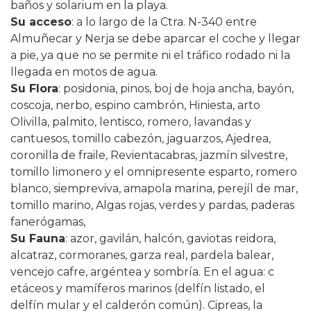
baños y solarium en la playa.
Su acceso
: a lo largo de la Ctra. N-340 entre
Almuñecar y Nerja se debe aparcar el coche y llegar
a pie, ya que no se permite ni el tráfico rodado ni la
llegada en motos de agua.
Su Flora
: posidonia, pinos, b
oj de hoja ancha
,
bayón,
coscoja, nerbo
,
espino cambrón, Hiniesta
,
arto
Olivilla, palmito
,
lentisco
,
romero
,
lavandas y
cantuesos, tomillo cabezón
,
jaguarzos, Ajedrea
,
coronilla de fraile
,
Revientacabras, jazmín silvestre,
tomillo limonero y el omnipresente esparto, romero
blanco, siempreviva, amapola marina, perejíl de mar,
tomillo marino,
Algas rojas, verdes y pardas, paderas
fanerógamas,
Su Fauna
:
azor, gavilán, halcón, gaviotas reidora,
alcatraz, cormoranes, garza real, pardela balear,
vencejo cafre, argéntea y sombría. En el agua: c
etáceos y mamíferos marinos (
delfín listado, el
delfín mular y el calderón común
). Cipreas,
la