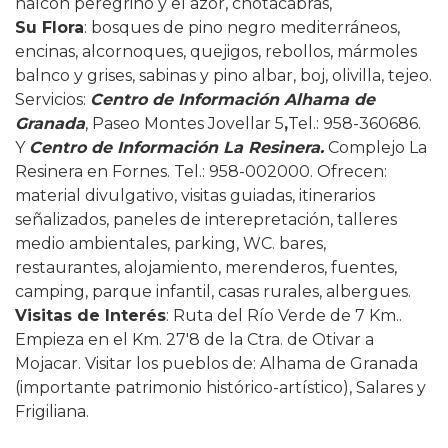
halcón peregrino y el azor, chotacabras,
Su Flora
:
bosques de pino negro mediterráneos,
encinas, alcornoques, quejigos, rebollos, mármoles
balnco y grises, sabinas y pino albar, boj, olivilla, tejeo.
Servicios
:
Centro de Información Alhama de
Granada
, Paseo Montes Jovellar 5
,
Tel.: 958-360686.
Y
Centro de Información La Resinera.
Complejo La
Resinera en Fornes. Tel.: 958-002000. Ofrecen:
material divulgativo, visitas guiadas, itinerarios
señalizados, paneles de interepretación, talleres
medio ambientales, parking, WC. bares,
restaurantes, alojamiento, merenderos, fuentes,
camping, parque infantil, casas rurales, albergues.
Visitas de Interés
: Ruta del Río Verde de 7 Km..
Empieza en el Km. 27'8 de la Ctra. de Otivar a
Mojacar. Visitar los pueblos de: Alhama de Granada
(importante patrimonio histórico-artístico), Salares y
Frigiliana.