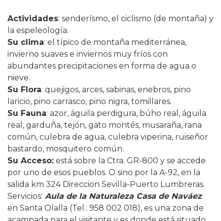
Actividades
: senderísmo, el ciclismo (de montaña) y
la espeleología.
Su clima
: el típico de montaña mediterránea,
invierno suaves e inviernos muy fríos con
abundantes precipitaciones en forma de agua o
nieve.
Su Flora
: quejigos, arces, sabinas, enebros, pino
laricio, pino carrasco, pino nigra, tomillares.
Su Fauna
: azor, águila perdigura, búho real, águila
real, garduña, tejón, gato montés, musaraña, rana
común, culebra de agua, culebra viperina, ruiseñor
bastardo, mosquitero común.
Su Acceso
:
está sobre la Ctra. GR-800 y se accede
por uno de esos pueblos. O sino por la A-92, en la
salida km 324 Direccion Sevilla-Puerto Lumbreras.
Servicios
:
Aula de la Naturaleza Casa de Naváez
en Santa Olalla (Tel.: 958 002 018), es una zona de
acampada para el visitante y es donde está situado