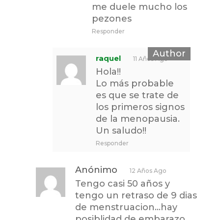
me duele mucho los
pezones
Responder
raquel
11 Años Ago
Hola!!
Lo más probable
es que se trate de
los primeros signos
de la menopausia.
Un saludo!!
Responder
Anónimo
12 Años Ago
Tengo casi 50 años y
tengo un retraso de 9 dias
de menstruacion…hay
posiblidad de embarazo…