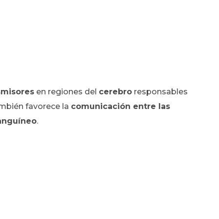
smisores
en regiones del
cerebro
responsables
mbién favorece la
comunicación entre las
sanguíneo
.