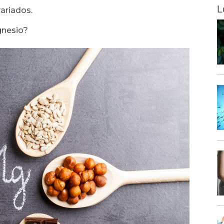
L
ariados.
gnesio?