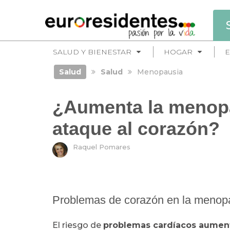
SALUD Y BIENESTAR
HOGAR
E
Salud
Salud
Menopausia
¿Aumenta la menopa
ataque al corazón?
Raquel Pomares
Problemas de corazón en la menop
El riesgo de
problemas cardíacos aumen