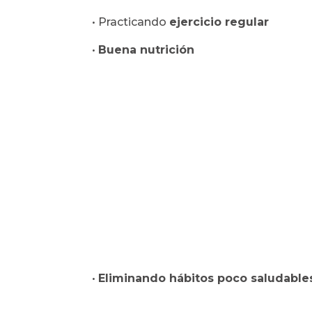
• Practicando
ejercicio regular
•
Buena nutrición
•
Eliminando hábitos poco saludable