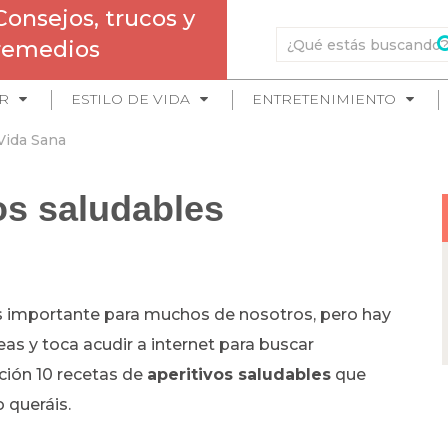
Consejos, trucos y
remedios
R
ESTILO DE VIDA
ENTRETENIMIENTO
Vida Sana
os saludables
s importante para muchos de nosotros, pero hay
as y toca acudir a internet para buscar
ación 10 recetas de
aperitivos saludables
que
 queráis.