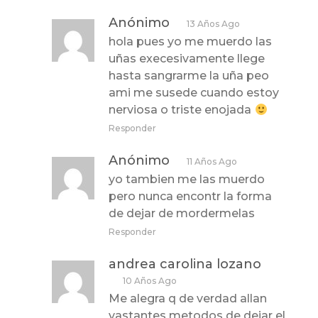
Anónimo
13 Años Ago
hola pues yo me muerdo las
uñas execesivamente llege
hasta sangrarme la uña peo
ami me susede cuando estoy
nerviosa o triste enojada
Responder
Anónimo
11 Años Ago
yo tambien me las muerdo
pero nunca encontr la forma
de dejar de mordermelas
Responder
andrea carolina lozano
10 Años Ago
Me alegra q de verdad allan
vastantes metodos de dejar el