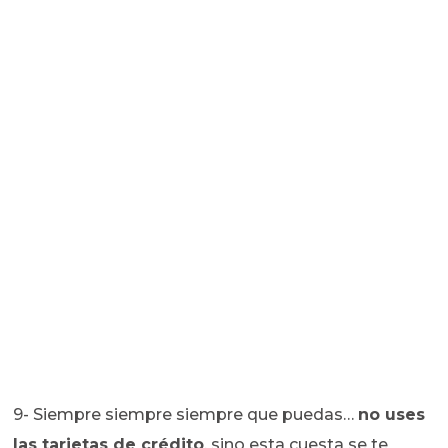
9- Siempre siempre siempre que puedas…
no uses
las tarjetas de crédito
, sino esta cuesta se te