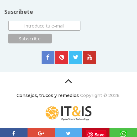
Suscríbete
Consejos, trucos y remedios
Copyright © 2026.
ItyIs Siglo XXI
|
Euroresidentes
|
Principios generales
Save