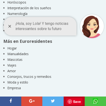
Horóscopos
Interpretación de los sueños
Numerología
Leer la mano
Tarot Gratis
Interesante y curioso
Más en Euroresidentes
Hogar
Manualidades
Mascotas
Viajes
Amor
Consejos, trucos y remedios
Moda y estilo
Empresa
Suscríbete
Save