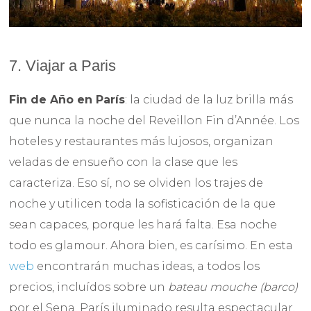
7. Viajar a Paris
Fin de Año en París
: la ciudad de la luz brilla más
que nunca la noche del Reveillon Fin d’Année. Los
hoteles y restaurantes más lujosos, organizan
veladas de ensueño con la clase que les
caracteriza. Eso sí, no se olviden los trajes de
noche y utilicen toda la sofisticación de la que
sean capaces, porque les hará falta. Esa noche
todo es glamour. Ahora bien, es carísimo. En esta
web
encontrarán muchas ideas, a todos los
precios, incluídos sobre un
bateau mouche (barco)
por el Sena. París iluminado resulta espectacular.