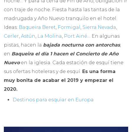
noche… Y para la cena de Fin de Año, obligación ir
con traje de noche. Fiesta hasta las tantas de la
madrugada y Año Nuevo tranquilo en el hotel.
Ideas:
Baqueira Beret
,
Formigal
,
Sierra Nevada
,
Cerler
,
Astún
,
La Molina
,
Port Ainé
… En algunas
pistas, hacen la
bajada nocturna con antorchas
,
en
Baqueira el día 1 hacen el Concierto de Año
Nuevo
en la iglesia. Cada estación de esquí tiene
sus ofertas hoteleras y de esquí.
Es una forma
muy bonita de acabar el 2019 y empezar el
2020.
Destinos para esquiar en Europa