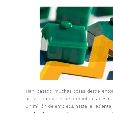
Han pasado muchas cosas desde enton
activos en manos de promotores, destruc
un millón de empleos, hasta la reciente