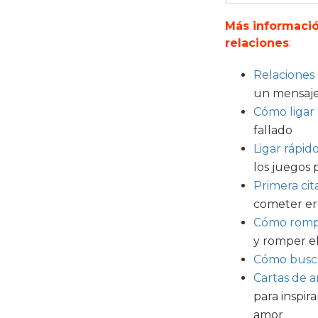
Más informació
relaciones
:
Relaciones
un mensaje 
Cómo ligar
fallado
Ligar rápid
los juegos p
Primera cit
cometer err
Cómo rompe
y romper el
Cómo busca
Cartas de 
para inspir
amor