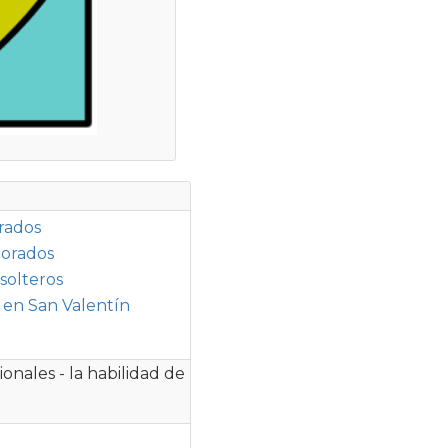
rados
morados
solteros
r en San Valentín
onales - la habilidad de