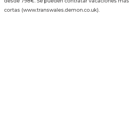
desde 798€. Se pueden contratar vacaciones más
cortas (www.transwales.demon.co.uk).